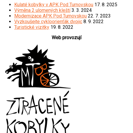
Kulaté kobylky v APK Pod Turnovskou
17. 8. 2025
Výměna 2 ulomených kleští
3. 3. 2024
Modernizace APK Pod Turnovskou
22. 7. 2023
Vyzkoušejte cykloorienťák dvojic
8. 9. 2022
Turistické vizitky
19. 8. 2022
Web provozují