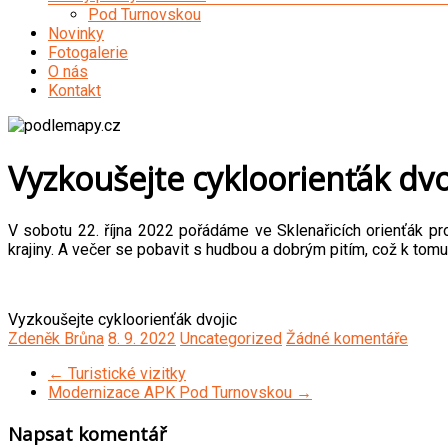
Pod Turnovskou
Novinky
Fotogalerie
O nás
Kontakt
Vyzkoušejte cykloorienťák dvo
V sobotu 22. října 2022 pořádáme ve Sklenařicích orienťák pro
krajiny. A večer se pobavit s hudbou a dobrým pitím, což k tomu
Vyzkoušejte cykloorienťák dvojic
Zdeněk Brůna
8. 9. 2022
Uncategorized
Žádné komentáře
←
Turistické vizitky
Modernizace APK Pod Turnovskou
→
Napsat komentář