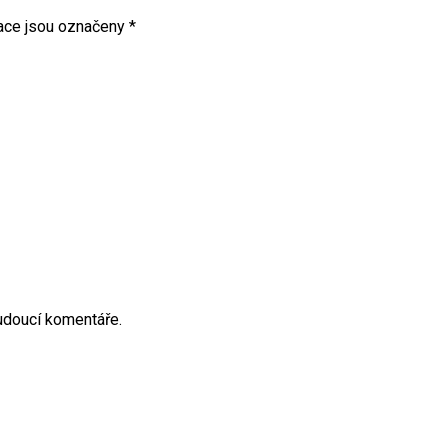
ace jsou označeny
*
budoucí komentáře.