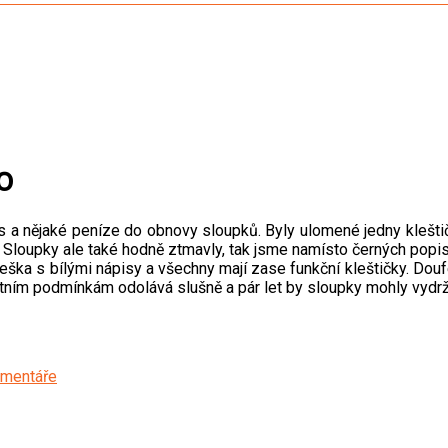
o
a nějaké peníze do obnovy sloupků. Byly ulomené jedny kleštičk
t. Sloupky ale také hodně ztmavly, tak jsme namísto černých popis
ška s bílými nápisy a všechny mají zase funkční kleštičky. Dou
tním podmínkám odolává slušně a pár let by sloupky mohly vydrž
omentáře