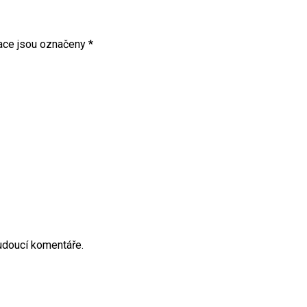
ace jsou označeny
*
budoucí komentáře.