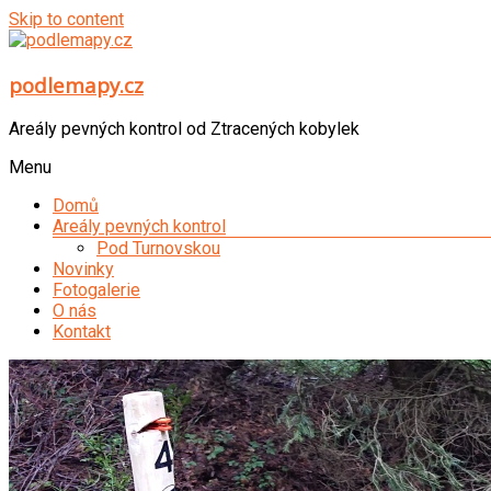
Skip to content
podlemapy.cz
Areály pevných kontrol od Ztracených kobylek
Menu
Domů
Areály pevných kontrol
Pod Turnovskou
Novinky
Fotogalerie
O nás
Kontakt