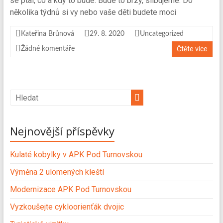
se ptal, co a kdy to bude. Bude to brzy, slibujeme. Do
několika týdnů si vy nebo vaše děti budete moci
Kateřina Brůnová
29. 8. 2020
Uncategorized
Čtěte více
Žádné komentáře
Nejnovější příspěvky
Kulaté kobylky v APK Pod Turnovskou
Výměna 2 ulomených kleští
Modernizace APK Pod Turnovskou
Vyzkoušejte cykloorienťák dvojic