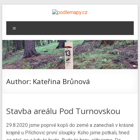
Skip
to
podlemapy.cz
content
Menu
Areály
pevných
kontrol
od
Ztracených
kobylek
Author:
Kateřina Brůnová
Stavba areálu Pod Turnovskou
29.8.2020 jsme poprvé kopli do země a zanechali v krásné
krajině u Příchovic první sloupky. Koho jsme potkali, hned